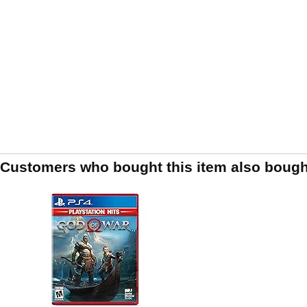
Customers who bought this item also bough