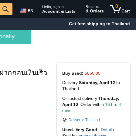
0
Returns
Hello, sign in
EN
& Orders
Cart
Account & Lists
Get free shipping to Thailand
ากถอนเงินเร็ว
Buy used:
$860.85
Delivery
Saturday, April 12
to
Thailand
Or fastest delivery
Thursday,
April 10
. Order within
16 hrs 8
mins
Deliver to
Thailand
Used: Very Good
|
Details
Sold by
jerseys4thewin