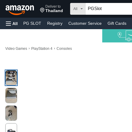
Deliver to
All
Thailand
PG SLOT
Registry
Customer Service
Gift Cards
All
›
›
Video Games
PlayStation 4
Consoles