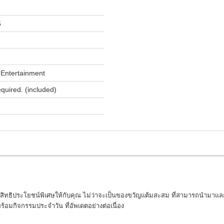
5
Entertainment
equired. (included)
ประโยชน์พิเศษให้กับคุณ ไม่ว่าจะเป็นของขวัญแต้มสะสม ที่สามารถนำมาแลกรางว
พร้อมกิจกรรมประจำวัน ที่อัพเดตอย่างต่อเนื่อง