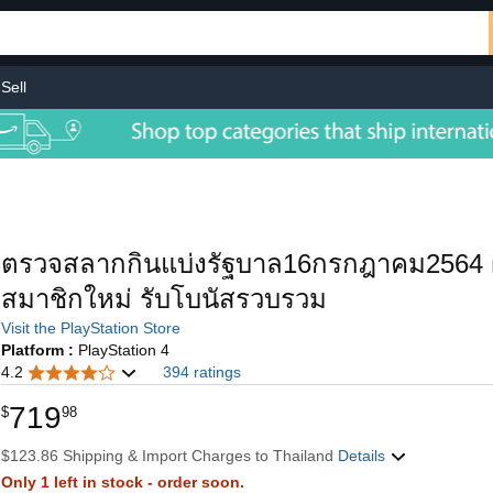
Sell
ตรวจสลากกินแบ่งรัฐบาล16กรกฎาคม2564 ฝ
สมาชิกใหม่ รับโบนัสรวบรวม
Visit the PlayStation Store
Platform :
PlayStation 4
4.2
394 ratings
719
$
98
$123.86 Shipping & Import Charges to Thailand
Details
Only 1 left in stock - order soon.