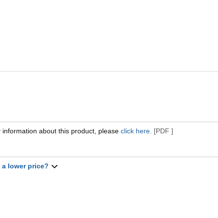
 information about this product, please
click here.
[PDF ]
t a lower price?