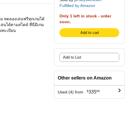
Fulfilled by Amazon
Only 1 left in stock - order
 ทดลองเล่นฟรีทุกเกมได้
soon.
ล่นได้ตามสไตล์ ที่นี่มีเกม
งทะเบียน
Add to cart
Add to List
Other sellers on Amazon
$
335
99
Used (4) from