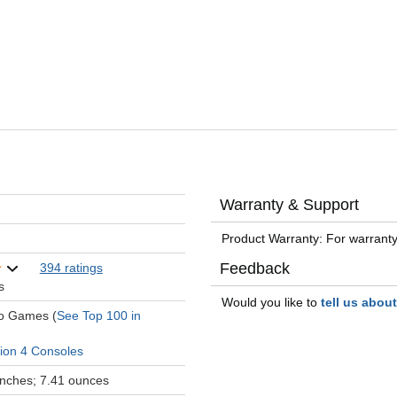
Warranty & Support
Product Warranty: For warranty
Feedback
394 ratings
s
Would you like to
tell us abou
eo Games (
See Top 100 in
tion 4 Consoles
 inches; 7.41 ounces