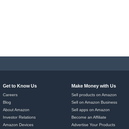
Get to Know Us
Make Money with Us
Careers
Sell products on Amazon
Blog
Sell on Amazon Business
About Amazon
Sell apps on Amazon
Investor Relations
Become an Affiliate
Amazon Devices
Advertise Your Products