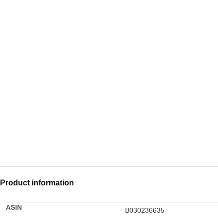
Product information
ASIN
B030236635