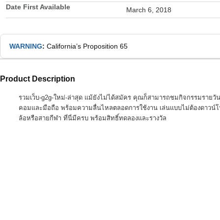
Date First Available
March 6, 2018
WARNING
:
California’s Proposition 65
Product Description
รวมเว็บ-g2g-ใหม่-ล่าสุด แม้ยังไม่ได้สมัคร คุณก็สามารถชมกิจกรรมรายวันที่
คอมและมือถือ พร้อมความลื่นไหลตลอดการใช้งาน เล่นแบบไม่ต้องดาวน์โหล
ล้อหรือสายกีฬา ที่นี่มีครบ พร้อมสิทธิ์ทดลองและรางวัล