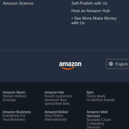
Amazon Science
Self-Publish with Us
Host an Amazon Hub
›
See More Make Money
with Us
English
Amazon Music
Amazon Ads
6pm
Stream millions
Reach customers
Score deals
of songs
wherever they
on fashion brands
spend their time
Amazon Business
AmazonGlobal
Amazon Web
Everything For
Ship Orders
Services
Your Business
Internationally
Scalable Cloud
Computing
Services