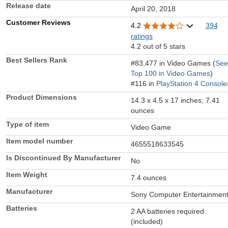
Release date
April 20, 2018
Customer Reviews
4.2
394
ratings
4.2 out of 5 stars
Best Sellers Rank
#83,477 in Video Games (
See
Top 100 in Video Games
)
#116 in
PlayStation 4 Console
Product Dimensions
14.3 x 4.5 x 17 inches; 7.41
ounces
Type of item
Video Game
Item model number
4655518633545
Is Discontinued By Manufacturer
No
Item Weight
7.4 ounces
Manufacturer
Sony Computer Entertainmen
Batteries
2 AA batteries required.
(included)