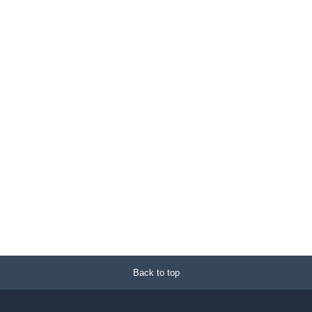
Back to top