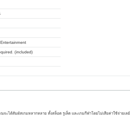
5
Entertainment
equired. (included)
ุณจะได้สัมผัสเกมหลากหลาย ทั้งสล็อต รูเล็ต และเกมกีฬาโดยไม่เสียค่าใช้จ่ายเลย