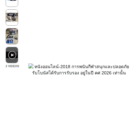
2 VIDEOS