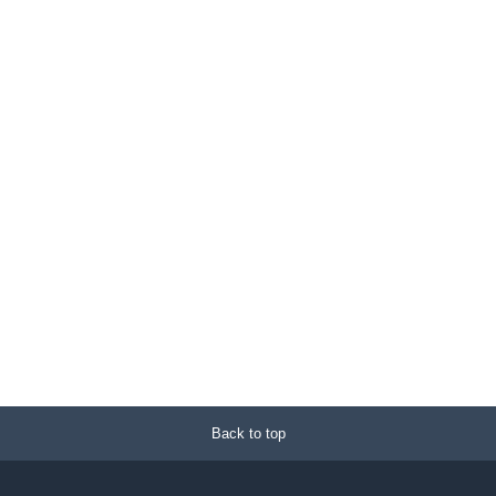
Back to top