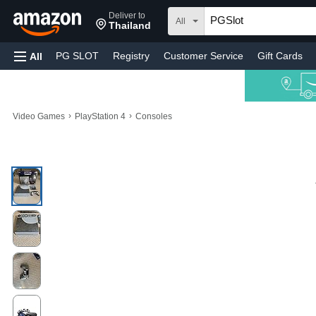
Deliver to
All
Thailand
PG SLOT
Registry
Customer Service
Gift Cards
All
›
›
Video Games
PlayStation 4
Consoles