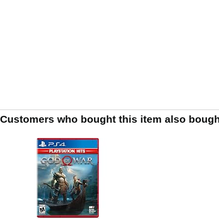
Customers who bought this item also bough