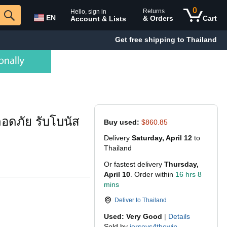
0
Returns
Hello, sign in
EN
& Orders
Cart
Account & Lists
Get free shipping to Thailand
อดภัย รับโบนัส
Buy used:
$860.85
Delivery
Saturday, April 12
to
Thailand
Or fastest delivery
Thursday,
April 10
. Order within
16 hrs 8
mins
Deliver to
Thailand
Used: Very Good
|
Details
Sold by
jerseys4thewin