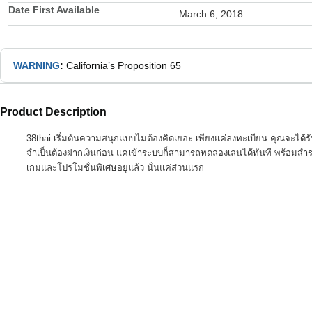
Date First Available
March 6, 2018
WARNING
:
California’s Proposition 65
Product Description
38thai เริ่มต้นความสนุกแบบไม่ต้องคิดเยอะ เพียงแค่ลงทะเบียน คุณจะได้รั
จำเป็นต้องฝากเงินก่อน แค่เข้าระบบก็สามารถทดลองเล่นได้ทันที พร้อมสำรว
เกมและโปรโมชั่นพิเศษอยู่แล้ว นั่นแค่ส่วนแรก