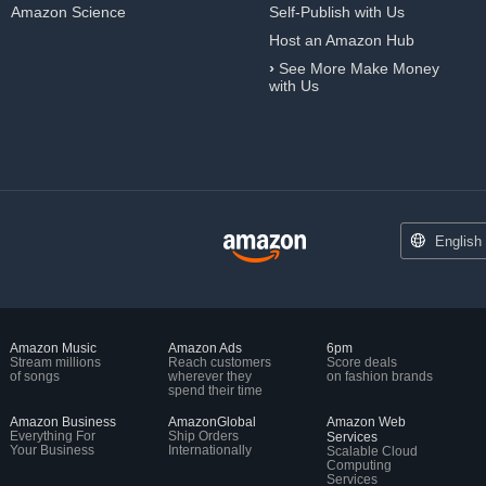
Amazon Science
Self-Publish with Us
Host an Amazon Hub
›
See More Make Money
with Us
English
Amazon Music
Amazon Ads
6pm
Stream millions
Reach customers
Score deals
of songs
wherever they
on fashion brands
spend their time
Amazon Business
AmazonGlobal
Amazon Web
Everything For
Ship Orders
Services
Your Business
Internationally
Scalable Cloud
Computing
Services