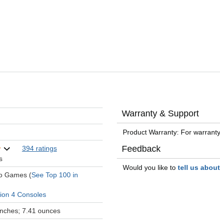
Warranty & Support
Product Warranty: For warranty
Feedback
394 ratings
s
Would you like to
tell us abou
eo Games (
See Top 100 in
tion 4 Consoles
 inches; 7.41 ounces