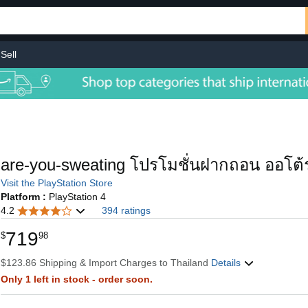
Sell
are-you-sweating โปรโมชั่นฝากถอน ออโต้
Visit the PlayStation Store
Platform :
PlayStation 4
4.2
394 ratings
719
$
98
$123.86 Shipping & Import Charges to Thailand
Details
Only 1 left in stock - order soon.