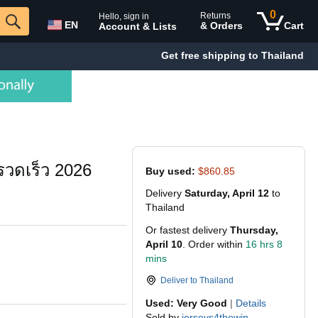
0
Returns
Hello, sign in
EN
& Orders
Cart
Account & Lists
Get free shipping to Thailand
รวดเร็ว 2026
Buy used:
$860.85
Delivery
Saturday, April 12
to
Thailand
Or fastest delivery
Thursday,
April 10
. Order within
16 hrs 8
mins
Deliver to
Thailand
Used: Very Good
|
Details
Sold by
jerseys4thewin