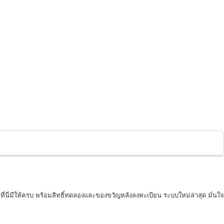
ี่นี่มีให้ครบ พร้อมสิทธิ์ทดลองและของขวัญหลังลงทะเบียน ระบบใหม่ล่าสุด มั่นใจ