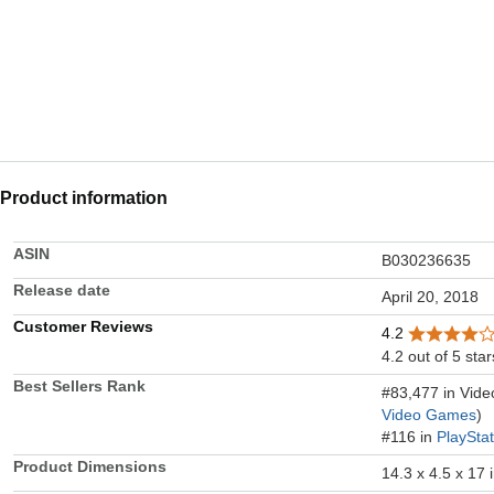
Product information
ASIN
B030236635
Release date
April 20, 2018
Customer Reviews
4.2
4.2 out of 5 star
Best Sellers Rank
#83,477 in Vid
Video Games
)
#116 in
PlaySta
Product Dimensions
14.3 x 4.5 x 17