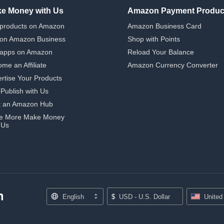
e Money with Us
Amazon Payment Produc
 products on Amazon
Amazon Business Card
 on Amazon Business
Shop with Points
 apps on Amazon
Reload Your Balance
me an Affiliate
Amazon Currency Converter
rtise Your Products
-Publish with Us
t an Amazon Hub
e More Make Money
 Us
English
$
USD - U.S. Dollar
United