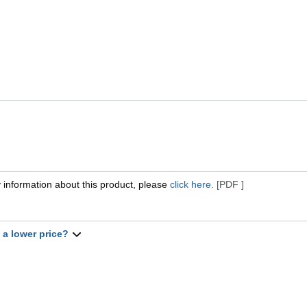
 information about this product, please
click here.
[PDF ]
t a lower price?