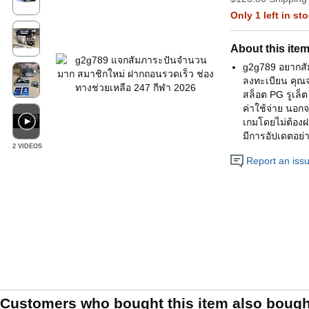
Only 1 left in st
About this ite
g2g789 อยากสั
ลงทะเบียน คุณจะ
สล็อต PG รูเล็
ค่าใช้จ่าย นอกจ
เกมโดยไม่ต้องฝา
มีการอัปเดตอย่า
2 VIDEOS
Report an issue
Customers who bought this item also bough