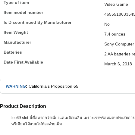
Type of item
Video Game
Item model number
465551863354
Is Discontinued By Manufacturer
No
Item Weight
7.4 ounces
Manufacturer
Sony Computer 
Batteries
2 AA batteries r
Date First Available
March 6, 2018
WARNING
:
California’s Proposition 65
Product Description
leo69-slot นี่คือมากกว่าเพียงแค่เพลิดเพลิน เพราะเราพร้อมมอบประสบการณ์ดี
พรีเมียมได้แบบไม่ต้องจ่ายเพิ่ม