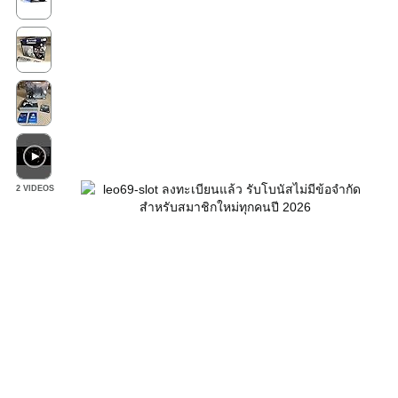
2 VIDEOS