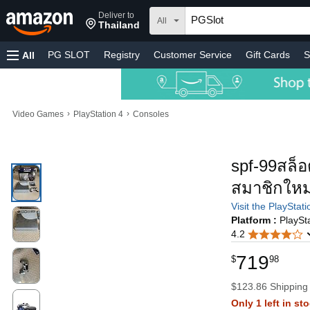
Deliver to
All
Thailand
PG SLOT
Registry
Customer Service
Gift Cards
S
All
›
›
Video Games
PlayStation 4
Consoles
spf-99สล็
สมาชิกใหม่
Visit the PlayStat
Platform :
PlaySt
4.2
719
$
98
$123.86 Shipping
Only 1 left in st