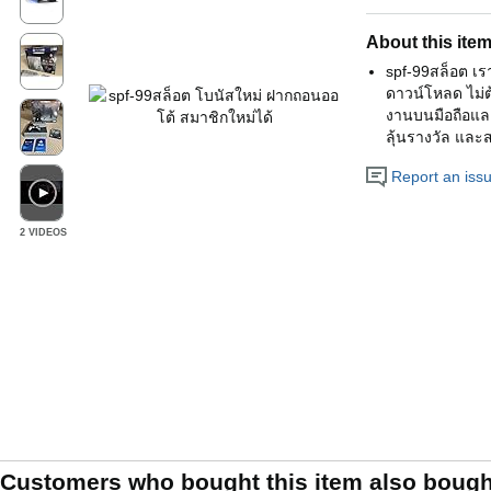
About this ite
spf-99สล็อต เร
ดาวน์โหลด ไม่ต้
งานบนมือถือแล
ลุ้นรางวัล และส
Report an issue
2 VIDEOS
Customers who bought this item also bough