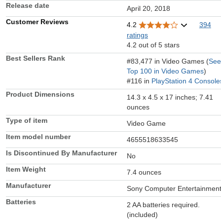
Release date
April 20, 2018
Customer Reviews
4.2
394
ratings
4.2 out of 5 stars
Best Sellers Rank
#83,477 in Video Games (
See
Top 100 in Video Games
)
#116 in
PlayStation 4 Console
Product Dimensions
14.3 x 4.5 x 17 inches; 7.41
ounces
Type of item
Video Game
Item model number
4655518633545
Is Discontinued By Manufacturer
No
Item Weight
7.4 ounces
Manufacturer
Sony Computer Entertainmen
Batteries
2 AA batteries required.
(included)