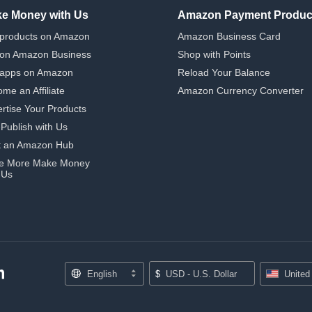
e Money with Us
Amazon Payment Produc
 products on Amazon
Amazon Business Card
 on Amazon Business
Shop with Points
 apps on Amazon
Reload Your Balance
me an Affiliate
Amazon Currency Converter
rtise Your Products
-Publish with Us
t an Amazon Hub
e More Make Money
 Us
English
$
USD - U.S. Dollar
United