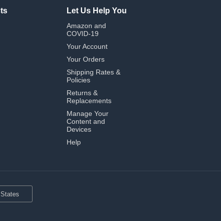
ts
Let Us Help You
Amazon and
COVID-19
Your Account
Your Orders
Shipping Rates &
Policies
Returns &
Replacements
Manage Your
Content and
Devices
Help
 States