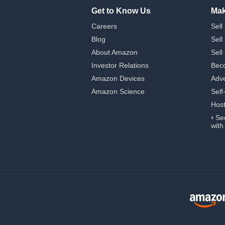
Get to Know Us
Mak
Careers
Sell
Blog
Sell
About Amazon
Sell
Investor Relations
Beco
Amazon Devices
Adve
Amazon Science
Self
Hos
›
Se
with