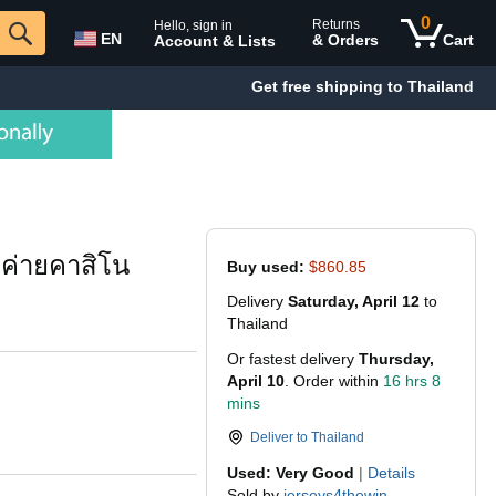
0
Returns
Hello, sign in
EN
& Orders
Cart
Account & Lists
Get free shipping to Thailand
่ค่ายคาสิโน
Buy used:
$860.85
Delivery
Saturday, April 12
to
Thailand
Or fastest delivery
Thursday,
April 10
. Order within
16 hrs 8
mins
Deliver to
Thailand
Used: Very Good
|
Details
Sold by
jerseys4thewin