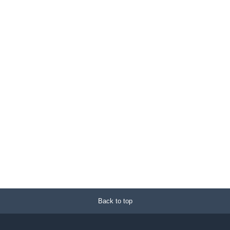
Back to top