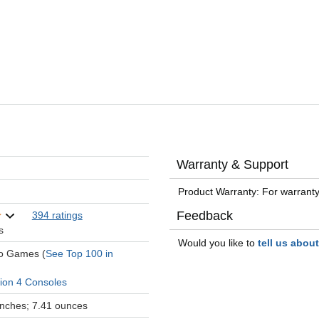
Warranty & Support
Product Warranty: For warranty
Feedback
394 ratings
s
Would you like to
tell us abou
eo Games (
See Top 100 in
tion 4 Consoles
 inches; 7.41 ounces