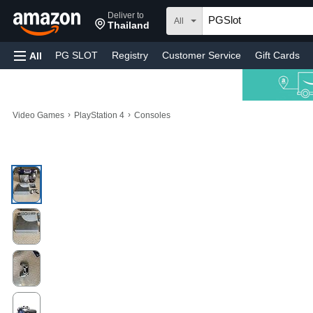
Deliver to
All
Thailand
PG SLOT
Registry
Customer Service
Gift Cards
All
›
›
Video Games
PlayStation 4
Consoles