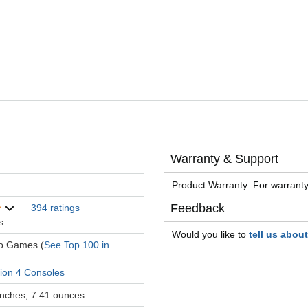
Warranty & Support
Product Warranty: For warranty
Feedback
394 ratings
s
Would you like to
tell us abou
eo Games (
See Top 100 in
tion 4 Consoles
 inches; 7.41 ounces