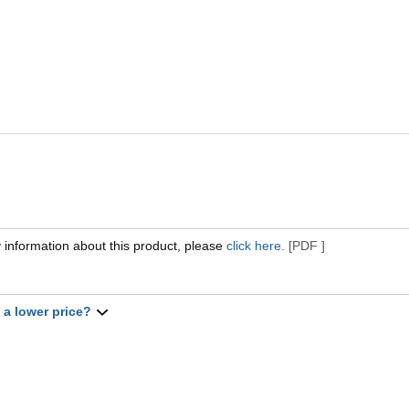
 information about this product, please
click here.
[PDF ]
t a lower price?