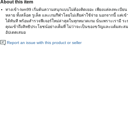
About this item
ทางเข้า-lsm99 เริ่มต้นความสนุกแบบไม่ต้องคิดเยอะ เพียงแค่ลงทะเบียน
หลาย ทั้งสล็อต รูเล็ต และเกมกีฬาโดยไม่เสียค่าใช้จ่าย นอกจากนี้ แค่
ได้ทันที พร้อมสำรวจฟีเจอร์ใหม่ล่าสุดในทุกหมวดเกม นั่นเพราะเรามี ร
คุณเข้าถึงสิทธิประโยชน์อย่างเต็มที่ ไม่ว่าจะเป็นของขวัญและแต้มสะสม
อัปเดตเสมอ
Report an issue with this product or seller