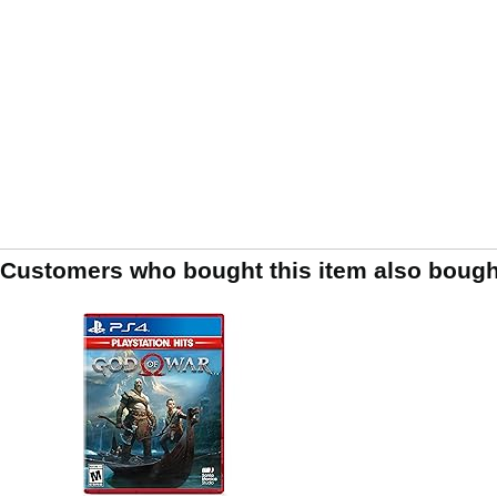
Customers who bought this item also bough