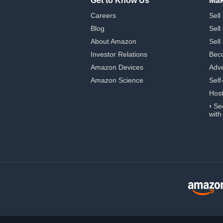
Get to Know Us
Mak
Careers
Sell
Blog
Sell
About Amazon
Sell
Investor Relations
Beco
Amazon Devices
Adve
Amazon Science
Self
Hos
›
Se
with