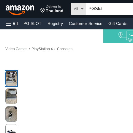
Deliver to
All
Thailand
PG SLOT
Registry
Customer Service
Gift Cards
All
›
›
Video Games
PlayStation 4
Consoles