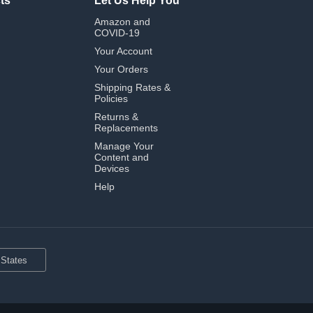
ts
Let Us Help You
Amazon and
COVID-19
Your Account
Your Orders
Shipping Rates &
Policies
Returns &
Replacements
Manage Your
Content and
Devices
Help
 States