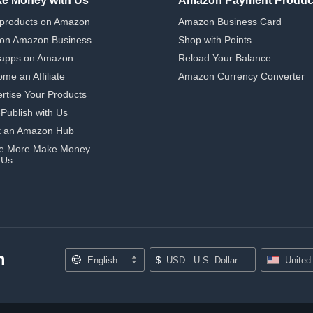
e Money with Us
Amazon Payment Produc
 products on Amazon
Amazon Business Card
 on Amazon Business
Shop with Points
 apps on Amazon
Reload Your Balance
me an Affiliate
Amazon Currency Converter
rtise Your Products
-Publish with Us
t an Amazon Hub
e More Make Money
 Us
English
$
USD - U.S. Dollar
United