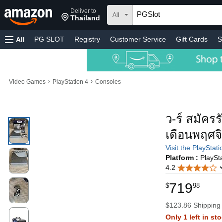
Deliver to
All
Thailand
PG SLOT
Registry
Customer Service
Gift Cards
S
All
›
›
Video Games
PlayStation 4
Consoles
ว-ร์ สมัคร
เดือนพฤศจ
Visit the PlayStat
Platform :
PlaySt
4.2
719
$
98
$123.86 Shipping
Only 1 left in st