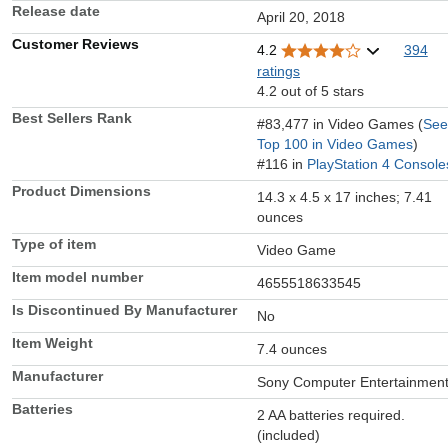
Release date
April 20, 2018
Customer Reviews
4.2
394
ratings
4.2 out of 5 stars
Best Sellers Rank
#83,477 in Video Games (
See
Top 100 in Video Games
)
#116 in
PlayStation 4 Console
Product Dimensions
14.3 x 4.5 x 17 inches; 7.41
ounces
Type of item
Video Game
Item model number
4655518633545
Is Discontinued By Manufacturer
No
Item Weight
7.4 ounces
Manufacturer
Sony Computer Entertainmen
Batteries
2 AA batteries required.
(included)