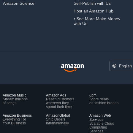
Amazon Science
Self-Publish with Us
Host an Amazon Hub
›
See More Make Money
with Us
English
Amazon Music
Amazon Ads
6pm
Stream millions
Reach customers
Score deals
of songs
wherever they
on fashion brands
spend their time
Amazon Business
AmazonGlobal
Amazon Web
Everything For
Ship Orders
Services
Your Business
Internationally
Scalable Cloud
Computing
Services