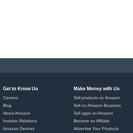
Get to Know Us
Make Money with Us
Careers
Sell products on Amazon
Blog
Sell on Amazon Business
About Amazon
Sell apps on Amazon
Investor Relations
Become an Affiliate
Amazon Devices
Advertise Your Products