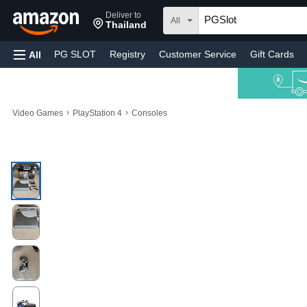
Deliver to
All
Thailand
PG SLOT
Registry
Customer Service
Gift Cards
All
›
›
Video Games
PlayStation 4
Consoles