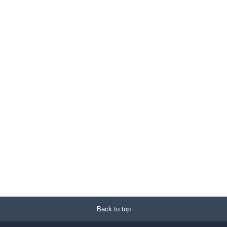
Back to top