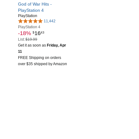
God of War Hits -
PlayStation 4
PlayStation
11,442
PlayStation 4
-18%
16
$
43
List:
$19.99
Get it as soon as
Friday, Apr
11
FREE Shipping on orders
over $35 shipped by Amazon