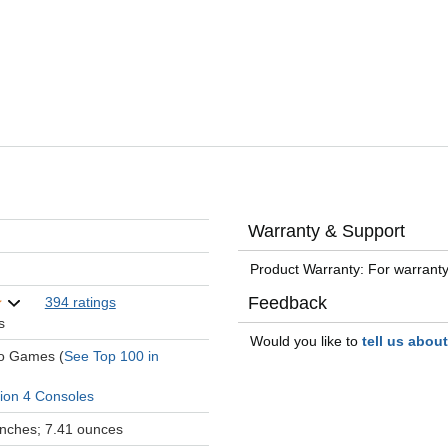
Warranty & Support
Product Warranty: For warranty
Feedback
394 ratings
s
Would you like to
tell us abou
eo Games (
See Top 100 in
tion 4 Consoles
 inches; 7.41 ounces