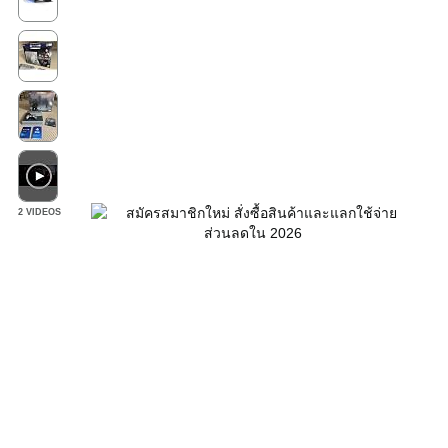
2 VIDEOS