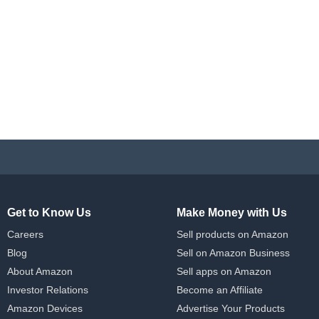
Get to Know Us
Make Money with Us
Careers
Sell products on Amazon
Blog
Sell on Amazon Business
About Amazon
Sell apps on Amazon
Investor Relations
Become an Affiliate
Amazon Devices
Advertise Your Products