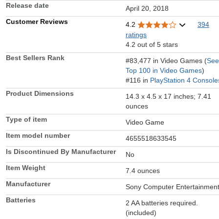
Release date
April 20, 2018
Customer Reviews
4.2
394
ratings
4.2 out of 5 stars
Best Sellers Rank
#83,477 in Video Games (
See
Top 100 in Video Games
)
#116 in
PlayStation 4 Console
Product Dimensions
14.3 x 4.5 x 17 inches; 7.41
ounces
Type of item
Video Game
Item model number
4655518633545
Is Discontinued By Manufacturer
No
Item Weight
7.4 ounces
Manufacturer
Sony Computer Entertainmen
Batteries
2 AA batteries required.
(included)