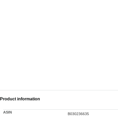
Product information
ASIN
B030236635