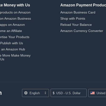
e Money with Us
Amazon Payment Produc
 products on Amazon
Amazon Business Card
 on Amazon Business
Shop with Points
 apps on Amazon
Reload Your Balance
me an Affiliate
Amazon Currency Converter
rtise Your Products
-Publish with Us
t an Amazon Hub
e More Make Money
 Us
English
$
USD - U.S. Dollar
United