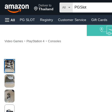
Deliver to
All
Thailand
PG SLOT
Registry
Customer Service
Gift Cards
All
›
›
Video Games
PlayStation 4
Consoles