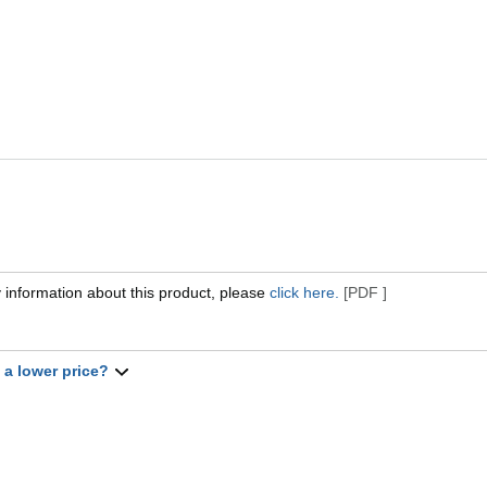
 information about this product, please
click here.
[PDF ]
t a lower price?