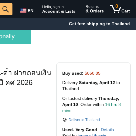
0
Returns
Hello, sign in
EN
& Orders
Cart
Account & Lists
Get free shipping to Thailand
น-ต่ํา ฝากถอนเงิน
Buy used:
$860.85
ปี คศ 2026
Delivery
Saturday, April 12
to
Thailand
Or fastest delivery
Thursday,
April 10
. Order within
16 hrs 8
mins
Deliver to
Thailand
Used: Very Good
|
Details
Sold by
jerseys4thewin