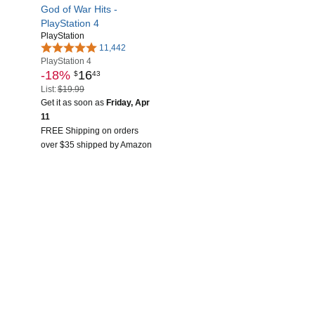
God of War Hits -
PlayStation 4
PlayStation
11,442
PlayStation 4
-18%
16
$
43
List:
$19.99
Get it as soon as
Friday, Apr
11
FREE Shipping on orders
over $35 shipped by Amazon