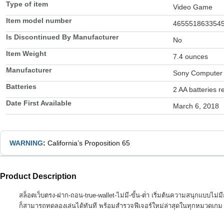
Type of item
Video Game
Item model number
465551863354
Is Discontinued By Manufacturer
No
Item Weight
7.4 ounces
Manufacturer
Sony Computer 
Batteries
2 AA batteries r
Date First Available
March 6, 2018
WARNING
:
California’s Proposition 65
Product Description
สล็อตเว็บตรง-ฝาก-ถอน-true-wallet-ไม่มี-ขั้น-ต่ํา เริ่มต้นความสนุกแบบไม
ก็สามารถทดลองเล่นได้ทันที พร้อมสำรวจฟีเจอร์ใหม่ล่าสุดในทุกหมวดเกม