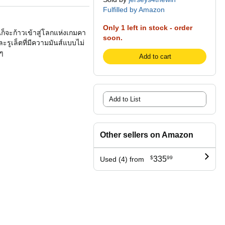
Fulfilled by Amazon
Only 1 left in stock - order
ณก็จะก้าวเข้าสู่โลกแห่งเกมคา
soon.
ะรูเล็ตที่มีความมันส์แบบไม่
 ๆ
Add to cart
Add to List
Other sellers on Amazon
$
335
99
Used (4) from