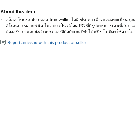
About this item
สล็อตเว็บตรง-ฝาก-ถอน-true-wallet-ไม่มี-ขั้น-ต่ํา เพียงแค่ลงทะเบียน คุ
สิโนหลากหลายชนิด ไม่ว่าจะเป็น สล็อต PG ที่มีรูปแบบการเล่นที่สนุก แล
ต้องอธิบาย แถมยังสามารถลองฝีมือกับเกมกีฬาได้ฟรี ๆ ไม่มีค่าใช้จ่ายใด
Report an issue with this product or seller