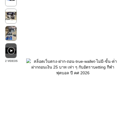
2 VIDEOS