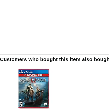
Customers who bought this item also bough