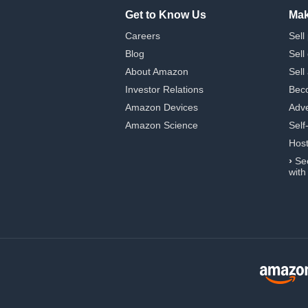
Get to Know Us
Mak
Careers
Sell
Blog
Sell
About Amazon
Sell
Investor Relations
Beco
Amazon Devices
Adve
Amazon Science
Self
Hos
›
Se
with