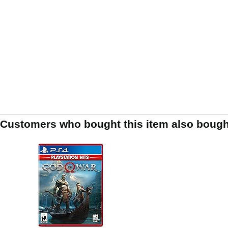
Customers who bought this item also bough