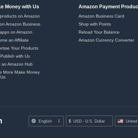
e Money with Us
Amazon Payment Produc
 products on Amazon
Amazon Business Card
 on Amazon Business
Shop with Points
 apps on Amazon
Reload Your Balance
me an Affiliate
Amazon Currency Converter
rtise Your Products
-Publish with Us
t an Amazon Hub
e More Make Money
 Us
English
$
USD - U.S. Dollar
United