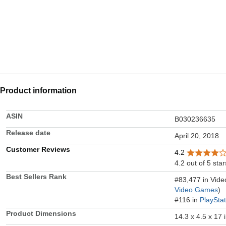
Product information
ASIN
B030236635
Release date
April 20, 2018
Customer Reviews
4.2
4.2 out of 5 star
Best Sellers Rank
#83,477 in Vid
Video Games
)
#116 in
PlaySta
Product Dimensions
14.3 x 4.5 x 17