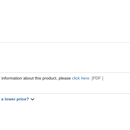
 information about this product, please
click here.
[PDF ]
t a lower price?