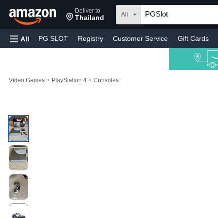
Deliver to
All
Thailand
PG SLOT
Registry
Customer Service
Gift Cards
All
›
›
Video Games
PlayStation 4
Consoles