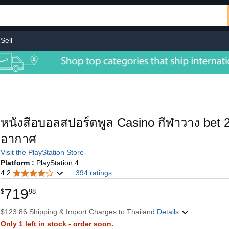
Sell
หนังสือบอลสปอร์ตพูล Casino กีฬาวาง bet 
อากาศ
Visit the PlayStation Store
Platform :
PlayStation 4
4.2
394 ratings
719
$
98
$123.86 Shipping & Import Charges to Thailand
Details
Only 1 left in stock - order soon.