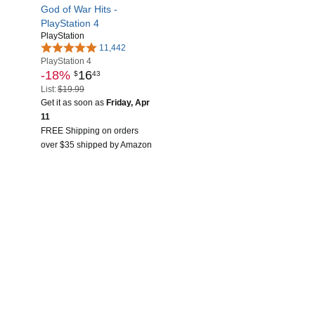
God of War Hits -
PlayStation 4
PlayStation
11,442
PlayStation 4
-18%
16
$
43
List:
$19.99
Get it as soon as
Friday, Apr
11
FREE Shipping on orders
over $35 shipped by Amazon