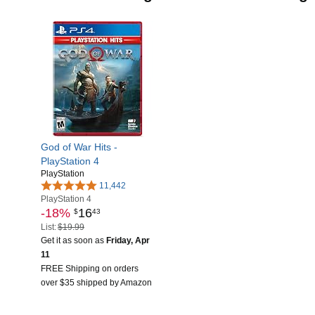
God of War Hits -
PlayStation 4
PlayStation
11,442
PlayStation 4
-18%
16
$
43
List:
$19.99
Get it as soon as
Friday, Apr
11
FREE Shipping on orders
over $35 shipped by Amazon