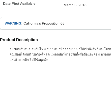
Date First Available
March 6, 2018
WARNING
:
California’s Proposition 65
Product Description
อย่าเล่นกับอนลเล่นวันไหน ระบบสมาชิกออกแบบมาให้เข้าถึงสิทธิประโยชน์อย่
คุณชอบได้ทันที ไม่ต้องโหลด แพลตฟอร์มรองรับทั้งมือถือและคอม พร้อมค
แค่เข้ามาคลิก ไม่มีข้อผูกมัด