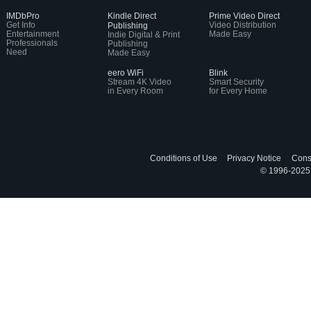
IMDbPro
Kindle Direct
Prime Video Direct
Get Info
Video Distribution
Publishing
Entertainment
Made Easy
Indie Digital & Print
Professionals
Publishing
Need
Made Easy
eero WiFi
Blink
Stream 4K Video
Smart Security
in Every Room
for Every Home
Conditions of Use
Privacy Notice
Cons
© 1996-2025, 