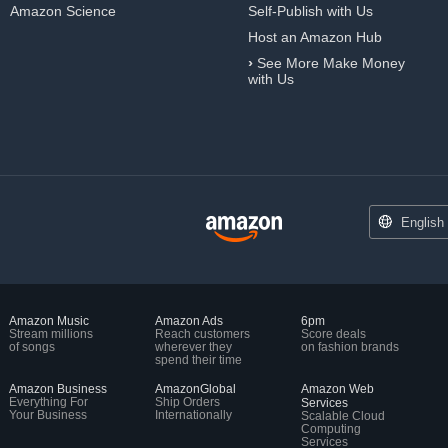
Amazon Science
Self-Publish with Us
Host an Amazon Hub
›
See More Make Money
with Us
English
Amazon Music
Amazon Ads
6pm
Stream millions
Reach customers
Score deals
of songs
wherever they
on fashion brands
spend their time
Amazon Business
AmazonGlobal
Amazon Web
Everything For
Ship Orders
Services
Your Business
Internationally
Scalable Cloud
Computing
Services