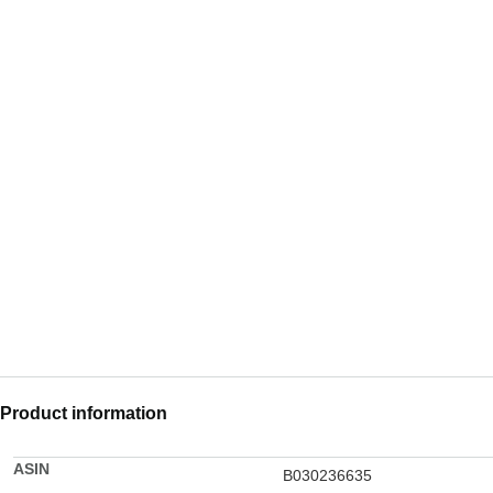
Product information
ASIN
B030236635