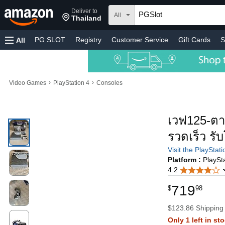
Deliver to
All
Thailand
PG SLOT
Registry
Customer Service
Gift Cards
S
All
›
›
Video Games
PlayStation 4
Consoles
เวฟ125-ตา
รวดเร็ว รั
Visit the PlayStat
Platform :
PlaySt
4.2
719
$
98
$123.86 Shipping
Only 1 left in st