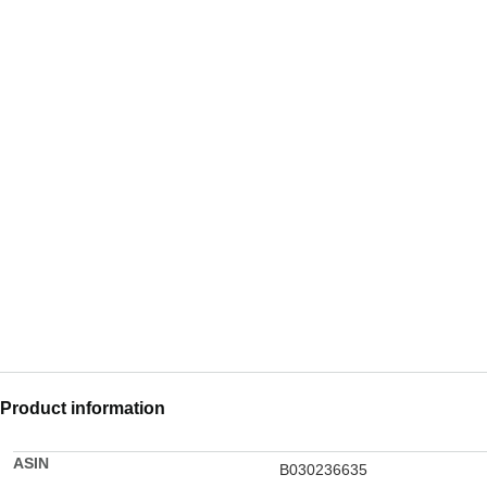
Product information
ASIN
B030236635