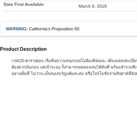
Date First Available
March 6, 2018
WARNING
:
California’s Proposition 65
Product Description
เวฟ125-ตารางผ่อน เริ่มต้นความสนุกแบบไม่ต้องคิดเยอะ เพียงแค่ลงทะเบียน
ต้องฝากเงินก่อน แค่เข้าระบบ ก็สามารถทดลองเล่นได้ทันที พร้อมสำรวจฟี
อย่างเต็มที่ ไม่ว่าจะเป็นของขวัญแต้มสะสม หรือโปรโมชั่นรายสัปดาห์ที่อั