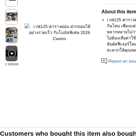
About this ite
เวฟ125-ตารางผ
กันไหม เพียงแค่
หลากหลายไม่ว่าจ
ไม่ต้องเสียค่าใ
สัมผัสฟีเจอร์
สะดวกให้คุณทดล
Report an issue
2 VIDEOS
Customers who bought this item also bough