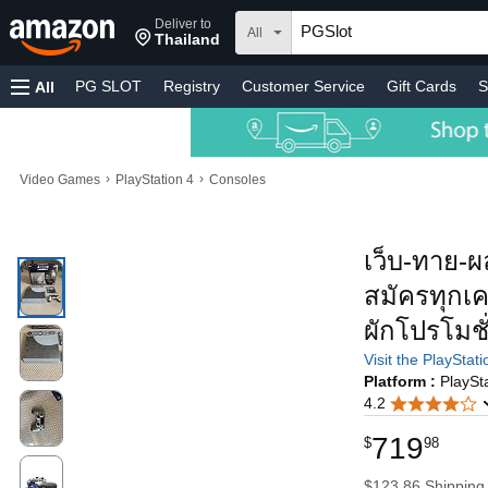
Deliver to
All
Thailand
PG SLOT
Registry
Customer Service
Gift Cards
S
All
›
›
Video Games
PlayStation 4
Consoles
เว็บ-ทาย-
สมัครทุกเคร
ผักโปรโมชั่
Visit the PlayStat
Platform :
PlaySt
4.2
719
$
98
$123.86 Shipping