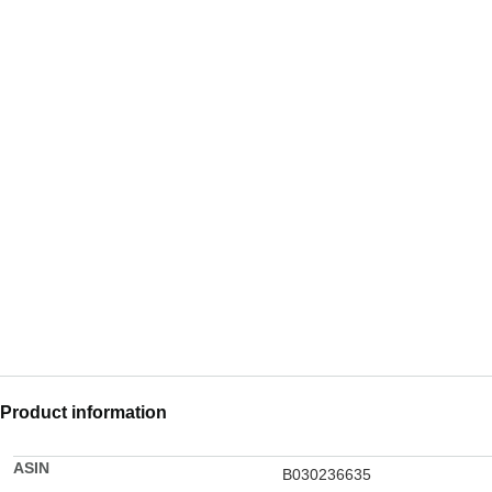
Product information
ASIN
B030236635