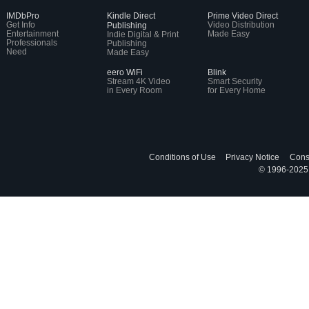
IMDbPro
Kindle Direct
Prime Video Direct
Get Info
Video Distribution
Publishing
Entertainment
Made Easy
Indie Digital & Print
Professionals
Publishing
Need
Made Easy
eero WiFi
Blink
Stream 4K Video
Smart Security
in Every Room
for Every Home
Conditions of Use
Privacy Notice
Cons
© 1996-2025, 