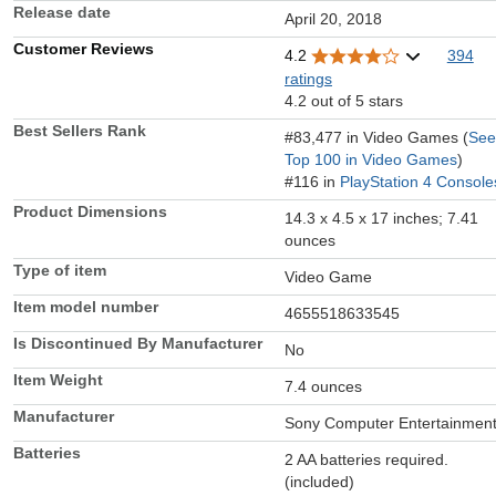
Release date
April 20, 2018
Customer Reviews
4.2
394
ratings
4.2 out of 5 stars
Best Sellers Rank
#83,477 in Video Games (
See
Top 100 in Video Games
)
#116 in
PlayStation 4 Console
Product Dimensions
14.3 x 4.5 x 17 inches; 7.41
ounces
Type of item
Video Game
Item model number
4655518633545
Is Discontinued By Manufacturer
No
Item Weight
7.4 ounces
Manufacturer
Sony Computer Entertainmen
Batteries
2 AA batteries required.
(included)