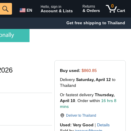
0
Returns
Hello, sign in
EN
& Orders
Cart
Account & Lists
Get free shipping to Thailand
 2026
Buy used:
$860.85
Delivery
Saturday, April 12
to
Thailand
Or fastest delivery
Thursday,
April 10
. Order within
16 hrs 8
mins
Deliver to
Thailand
Used: Very Good
|
Details
Sold by
jerseys4thewin