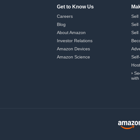
Get to Know Us
Mak
Careers
Sell
Blog
Sell
About Amazon
Sell
Investor Relations
Beco
Amazon Devices
Adve
Amazon Science
Self
Hos
›
Se
with