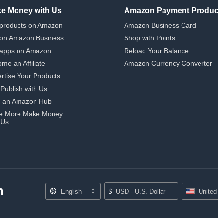
e Money with Us
Amazon Payment Produc
 products on Amazon
Amazon Business Card
 on Amazon Business
Shop with Points
 apps on Amazon
Reload Your Balance
me an Affiliate
Amazon Currency Converter
rtise Your Products
-Publish with Us
t an Amazon Hub
e More Make Money
 Us
English
$
USD - U.S. Dollar
United