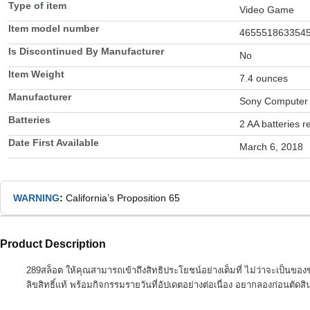
Type of item
Video Game
Item model number
465551863354
Is Discontinued By Manufacturer
No
Item Weight
7.4 ounces
Manufacturer
Sony Computer 
Batteries
2 AA batteries r
Date First Available
March 6, 2018
WARNING
:
California’s Proposition 65
Product Description
289สล็อต ให้คุณสามารถเข้าถึงสิทธิประโยชน์อย่างเต็มที่ ไม่ว่าจะเป็นของ
ลิขสิทธิ์แท้ พร้อมกิจกรรมรายวันที่อัปเดตอย่างต่อเนื่อง อยากลองก่อนตัด