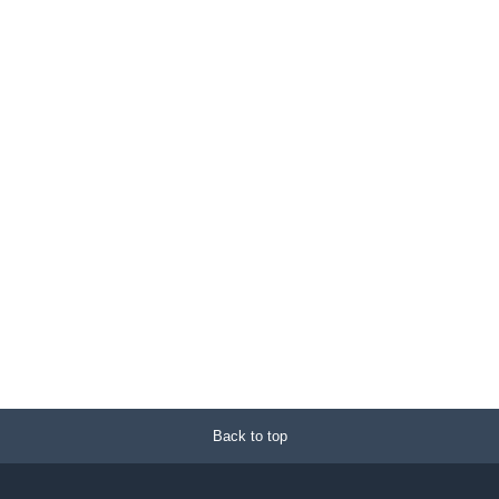
Back to top