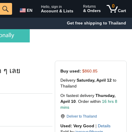
0
Returns
Hello, sign in
EN
& Orders
Cart
Account & Lists
Get free shipping to Thailand
ก ๆ เลย
Buy used:
$860.85
Delivery
Saturday, April 12
to
Thailand
Or fastest delivery
Thursday,
April 10
. Order within
16 hrs 8
mins
Deliver to
Thailand
Used: Very Good
|
Details
Sold by
jerseys4thewin