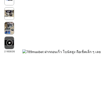
2 VIDEOS