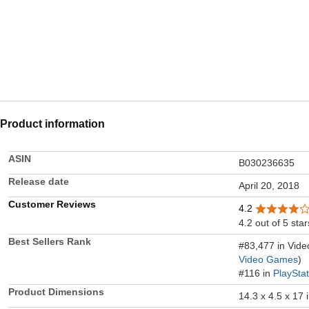
Product information
ASIN
B030236635
Release date
April 20, 2018
Customer Reviews
4.2
4.2 out of 5 star
Best Sellers Rank
#83,477 in Vid
Video Games
)
#116 in
PlaySta
Product Dimensions
14.3 x 4.5 x 17