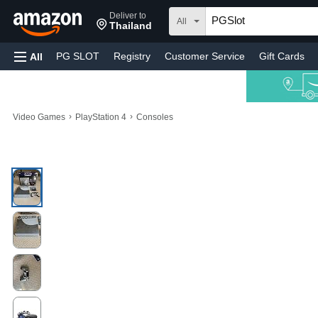
Deliver to
All
Thailand
PG SLOT
Registry
Customer Service
Gift Cards
All
›
›
Video Games
PlayStation 4
Consoles