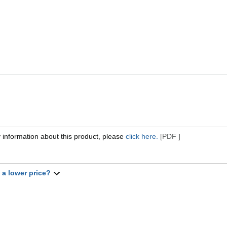
 information about this product, please
click here.
[PDF ]
t a lower price?