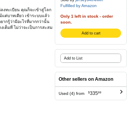
Fulfilled by Amazon
ลงทะเบียน คุณก็จะเข้าสู่โลก
ม้แต่บาทเดียว เข้าระบบแล้ว
Only 1 left in stock - order
กรู้ว่ามีอะไรที่มากกว่านั้น
soon.
เต็มที่ ไม่ว่าจะเป็นการสะสม
Add to cart
Add to List
Other sellers on Amazon
$
335
99
Used (4) from