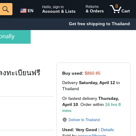
0
Returns
Hello, sign in
EN
& Orders
Cart
Account & Lists
Get free shipping to Thailand
ลงทะเบียนฟรี
Buy used:
$860.85
Delivery
Saturday, April 12
to
Thailand
Or fastest delivery
Thursday,
April 10
. Order within
16 hrs 8
mins
Deliver to
Thailand
Used: Very Good
|
Details
Sold by
jerseys4thewin