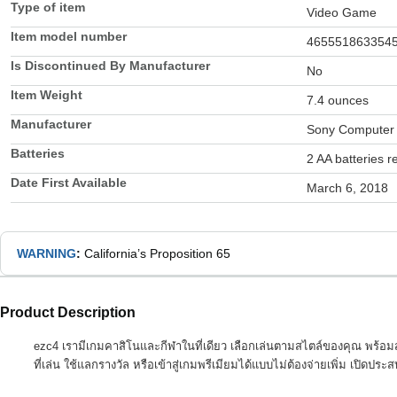
Type of item
Video Game
Item model number
465551863354
Is Discontinued By Manufacturer
No
Item Weight
7.4 ounces
Manufacturer
Sony Computer 
Batteries
2 AA batteries r
Date First Available
March 6, 2018
WARNING
:
California’s Proposition 65
Product Description
ezc4 เรามีเกมคาสิโนและกีฬาในที่เดียว เลือกเล่นตามสไตล์ของคุณ พร้อมสะ
ที่เล่น ใช้แลกรางวัล หรือเข้าสู่เกมพรีเมียมได้แบบไม่ต้องจ่ายเพิ่ม เปิดป