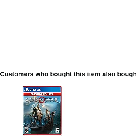
Customers who bought this item also bough