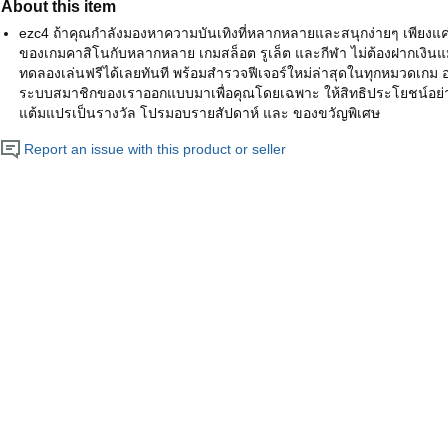
About this item
ezc4 ถ้าคุณกำลังมองหาความบันเทิงที่หลากหลายและสนุกง่ายๆ เพียงแค่
ของเกมคาสิโนกับหลากหลาย เกมสล็อต รูเล็ต และกีฬา ไม่ต้องฝากเงินแ
ทดลองเล่นฟรีได้เลยทันที พร้อมสำรวจฟีเจอร์ใหม่ล่าสุดในทุกหมวดเกม อยา
ระบบสมาชิกของเราออกแบบมาเพื่อคุณโดยเฉพาะ ให้สิทธิประโยชน์อย่าง
แต้มแปรเป็นรางวัล โปรมอบรายสัปดาห์ และ ของขวัญพิเศษ
Report an issue with this product or seller