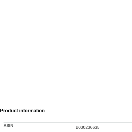
Product information
ASIN
B030236635