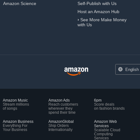
Amazon Science
Self-Publish with Us
Host an Amazon Hub
›
See More Make Money
with Us
English
Amazon Music
Amazon Ads
6pm
Stream millions
Reach customers
Score deals
of songs
wherever they
on fashion brands
spend their time
Amazon Business
AmazonGlobal
Amazon Web
Everything For
Ship Orders
Services
Your Business
Internationally
Scalable Cloud
Computing
Services