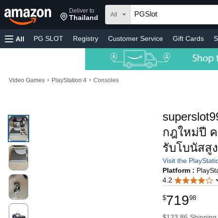
Deliver to
All
Thailand
PG SLOT
Registry
Customer Service
Gift Cards
S
All
›
›
Video Games
PlayStation 4
Consoles
superslot9
กฎใหม่ปี ค
รับโบนัสสูง
Visit the PlayStat
Platform :
PlaySt
4.2
719
$
98
$123.86 Shipping