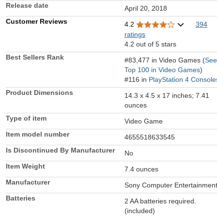
Release date
April 20, 2018
Customer Reviews
4.2
394
ratings
4.2 out of 5 stars
Best Sellers Rank
#83,477 in Video Games (
See
Top 100 in Video Games
)
#116 in
PlayStation 4 Console
Product Dimensions
14.3 x 4.5 x 17 inches; 7.41
ounces
Type of item
Video Game
Item model number
4655518633545
Is Discontinued By Manufacturer
No
Item Weight
7.4 ounces
Manufacturer
Sony Computer Entertainmen
Batteries
2 AA batteries required.
(included)