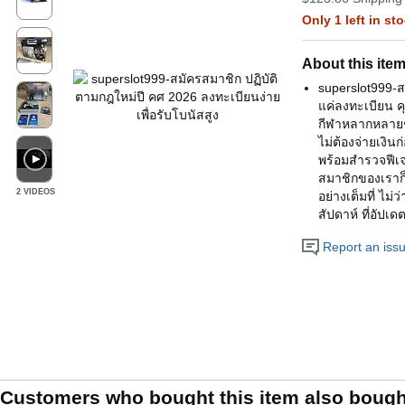
Only 1 left in st
About this ite
superslot999-ส
แค่ลงทะเบียน ค
กีฬาหลากหลายชน
ไม่ต้องจ่ายเงิน
พร้อมสำรวจฟีเจ
สมาชิกของเราก็
2 VIDEOS
อย่างเต็มที่ ไ
สัปดาห์ ที่อัปเ
Report an issue
Customers who bought this item also bough