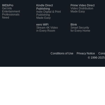
IMDbPro
Kindle Direct
Prime Video Direct
Get Info
Video Distribution
Publishing
Entertainment
Made Easy
Indie Digital & Print
Professionals
Publishing
Need
Made Easy
eero WiFi
Blink
Stream 4K Video
Smart Security
in Every Room
for Every Home
Conditions of Use
Privacy Notice
Cons
© 1996-2025, 