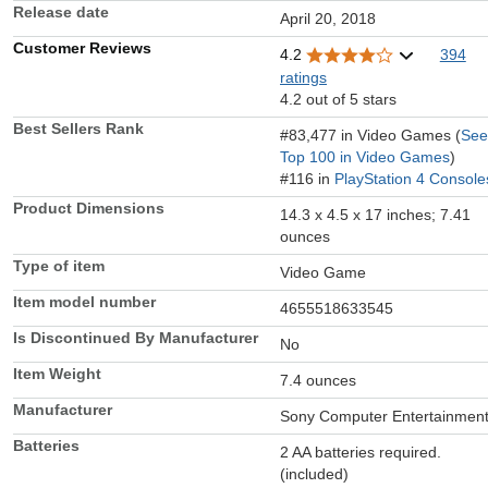
Release date
April 20, 2018
Customer Reviews
4.2
394
ratings
4.2 out of 5 stars
Best Sellers Rank
#83,477 in Video Games (
See
Top 100 in Video Games
)
#116 in
PlayStation 4 Console
Product Dimensions
14.3 x 4.5 x 17 inches; 7.41
ounces
Type of item
Video Game
Item model number
4655518633545
Is Discontinued By Manufacturer
No
Item Weight
7.4 ounces
Manufacturer
Sony Computer Entertainmen
Batteries
2 AA batteries required.
(included)