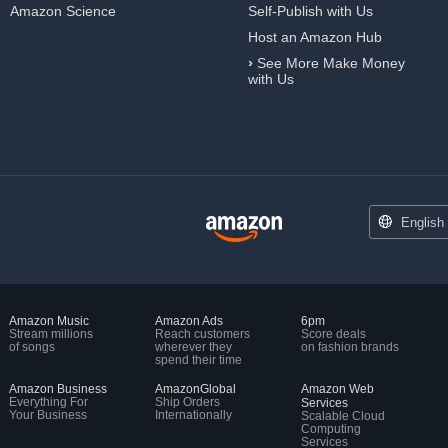
Amazon Science
Self-Publish with Us
Host an Amazon Hub
›
See More Make Money
with Us
English
Amazon Music
Amazon Ads
6pm
Stream millions
Reach customers
Score deals
of songs
wherever they
on fashion brands
spend their time
Amazon Business
AmazonGlobal
Amazon Web
Everything For
Ship Orders
Services
Your Business
Internationally
Scalable Cloud
Computing
Services